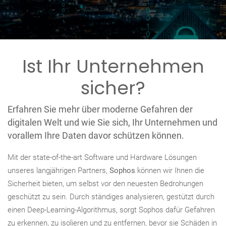
Ist Ihr Unternehmen
sicher?
Erfahren Sie mehr über moderne Gefahren der
digitalen Welt und wie Sie sich, Ihr Unternehmen und
vorallem Ihre Daten davor schützen können.
Mit der state-of-the-art Software und Hardware Lösungen
unseres langjährigen Partners,
Sophos
können wir Ihnen die
Sicherheit bieten, um selbst vor den neuesten Bedrohungen
geschützt zu sein. Durch ständiges analysieren, gestützt durch
einen Deep-Learning-Algorithmus, sorgt Sophos dafür Gefahren
zu erkennen, zu isolieren und zu entfernen, bevor sie Schäden in