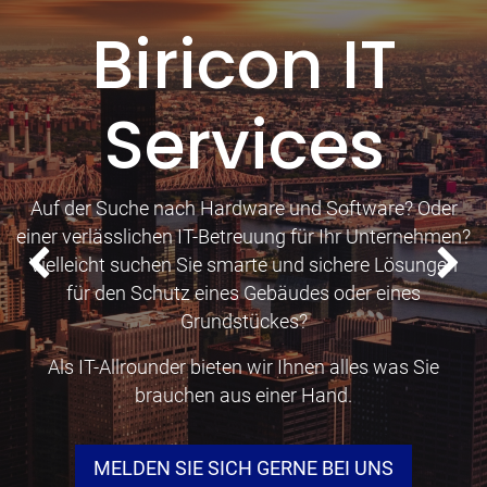
Biricon IT
Services
Auf der Suche nach Hardware und Software? Oder
einer verlässlichen IT-Betreuung für Ihr Unternehmen?
Vielleicht suchen Sie smarte und sichere Lösungen
Bisherige
We
für den Schutz eines Gebäudes oder eines
Grundstückes?
Als IT-Allrounder bieten wir Ihnen alles was Sie
brauchen aus einer Hand.
MELDEN SIE SICH GERNE BEI UNS