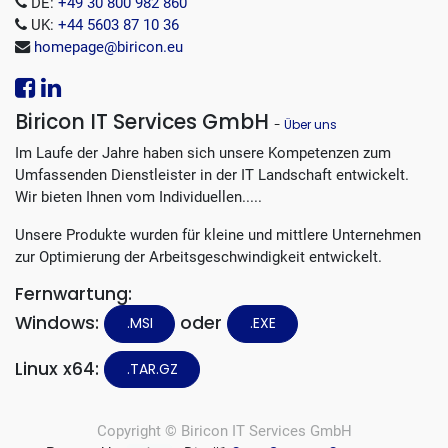
DE:
+49 30 800 982 860
UK:
+44 5603 87 10 36
homepage@biricon.eu
Biricon IT Services GmbH
-
Über uns
Im Laufe der Jahre haben sich unsere Kompetenzen zum
Umfassenden Dienstleister in der IT Landschaft entwickelt.
Wir bieten Ihnen vom Individuellen.....
Unsere Produkte wurden für kleine und mittlere Unternehmen
zur Optimierung der Arbeitsgeschwindigkeit entwickelt.
Fernwartung:
Windows:
oder
.MSI
.EXE
Linux x64:
.TAR.GZ
Copyright ©
Biricon IT Services GmbH