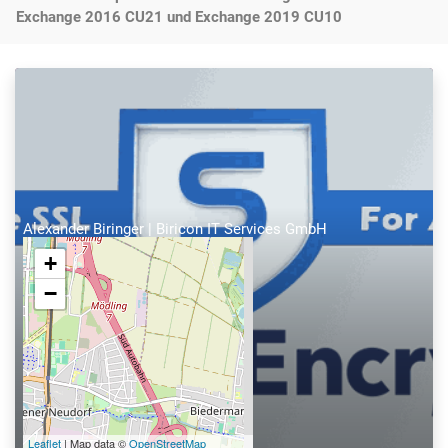
Exchange 2016 CU21 und Exchange 2019 CU10
Alexander Biringer | Biricon IT Services GmbH
+
−
Leaflet
| Map data ©
OpenStreetMap