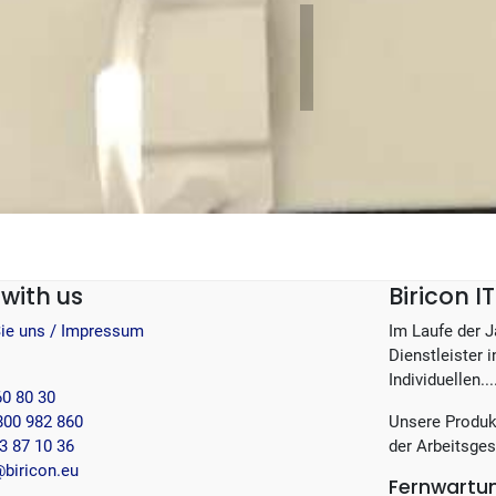
with us
Biricon 
Sie uns / Impressum
Im Laufe der 
Dienstleister 
Individuellen...
60 80 30
800 982 860
Unsere Produk
3 87 10 36
der Arbeitsges
biricon.eu
Fernwartu