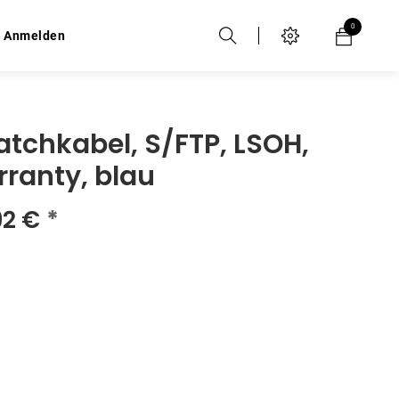
0
0
Anmelden
Anmelden
tchkabel, S/FTP, LSOH,
rranty, blau
92
€
*