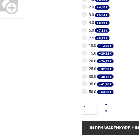
2.0
+
4,50
€
3.0
+
5,34
€
4.0
+
6,66
€
5.0
+
7,83
€
7.5
+
8,23
€
10.0
+
13,98
€
15.0
+
20,12
€
20.0
+
26,27
€
25.0
+
32,33
€
30.0
+
38,42
€
35.0
+
41,20
€
50.0
+
63,38
€
IN DEN WARENKORB HI