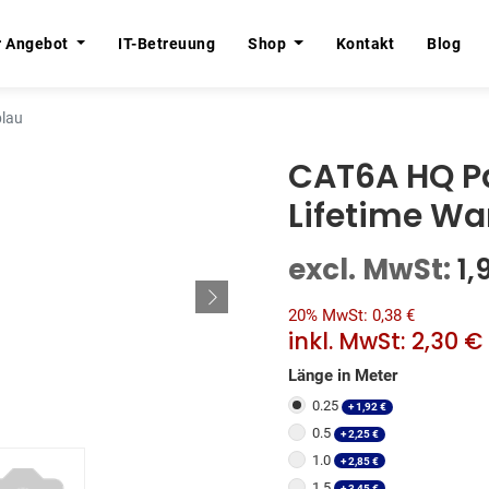
r Angebot
r Angebot
IT-Betreuung
IT-Betreuung
Shop
Shop
Kontakt
Kontakt
Blog
Blog
blau
CAT6A HQ Pa
Lifetime Wa
excl. MwSt:
1,
20% MwSt: 0,38 €
inkl. MwSt:
2,30 €
Länge in Meter
0.25
+
1,92
€
0.5
+
2,25
€
1.0
+
2,85
€
1.5
+
3,45
€